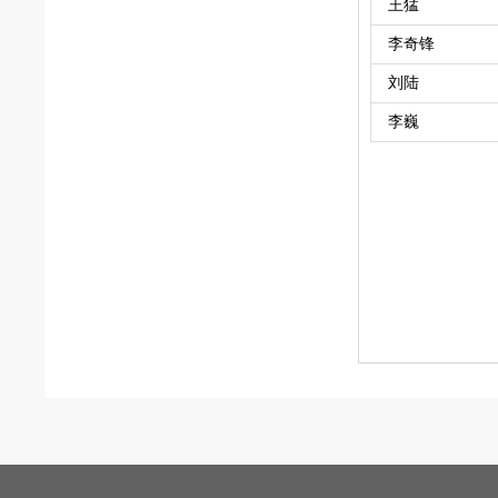
王猛
李奇锋
刘陆
李巍