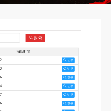

搜 索
捐款时间
12

证书
53

证书
46

证书
44

证书
37

证书
56

证书