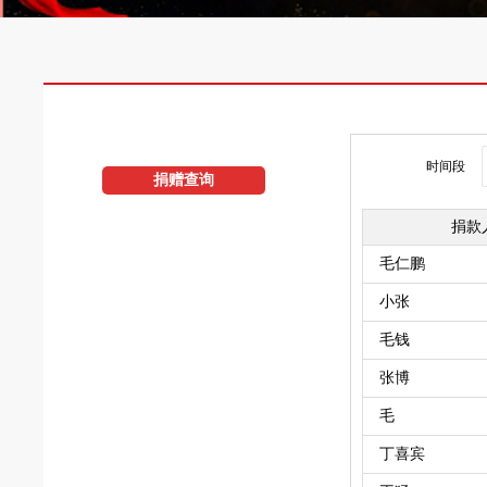
时间段
捐赠查询
捐款
毛仁鹏
小张
毛钱
张博
毛
丁喜宾