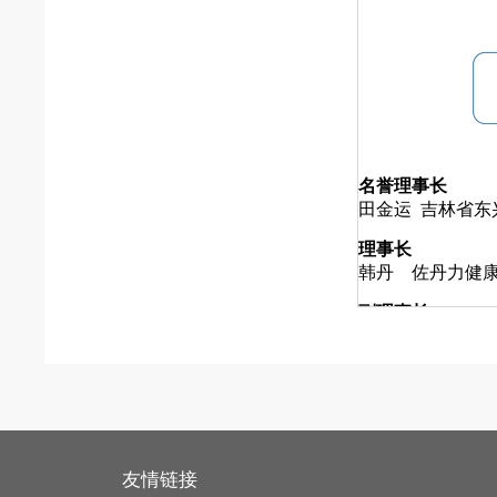
名誉理事长
田金运 吉林省东
理事长
韩丹 佐丹力健康
副理事长
马辉 长春市伟伦
王丹 吉林东兴建
王福胜 长春中之
卢冶 香港大公报
刘占芳 沐石（海
刘昱函 吉林省万
友情链接
秘书长